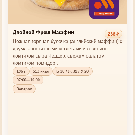
Двойной Фреш Маффин
236 ₽
Нежная горячая булочка (английский маффин) с
двумя аппетитными котлетами из свинины,
ломтиком сыра Чеддер, свежим салатом,
ломтиком помидор…
196 г
513 ккал
Б 28 / Ж 32 / У 28
07:00—10:00
Завтрак