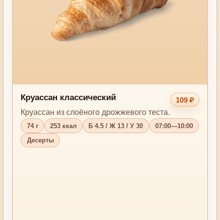
Круассан классический
109 ₽
Круассан из слоёного дрожжевого теста.
74 г
253 ккал
Б 4.5 / Ж 13 / У 30
07:00—10:00
Десерты