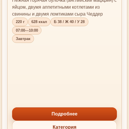
Нежная горячая булочка (английский маффин) с
яйцом, двумя аппетитными котлетами из
свинины и двумя ломтиками сыра Чеддер
220 г
628 ккал
Б 38 / Ж 40 / У 28
07:00—10:00
Завтрак
Подробнее
Категория