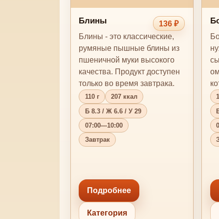
Блины
Б
136 ₽
Блины - это классические,
Бо
румяные пышные блины из
ну
пшеничной муки высокого
сы
качества. Продукт доступен
ом
только во время завтрака.
ко
ан
110 г
207 ккал
1
Б 8.3 / Ж 6.6 / У 29
Б
07:00—10:00
Завтрак
Подробнее
Категория