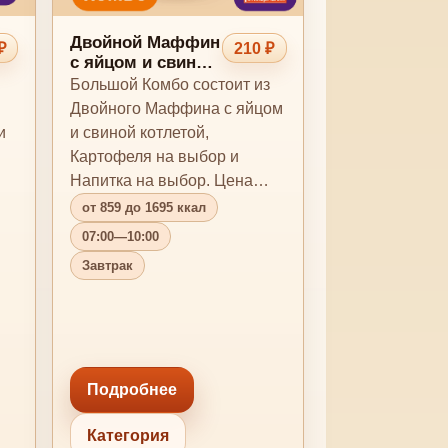
Двойной Маффин
₽
210 ₽
с яйцом и свиной
котлетой
Большой Комбо состоит из
Большой Комбо
Двойного Маффина с яйцом
и
и свиной котлетой,
Картофеля на выбор и
Напитка на выбор. Цена
Комбо может меняться в
от 859 до 1695 ккал
зав…
07:00—10:00
Завтрак
Подробнее
Категория