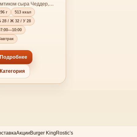
мтиком сыра Чеддер,
ежим салатом, ломтиком
96 г
513 ккал
омидор…
 28 / Ж 32 / У 28
07:00—10:00
Завтрак
Подробнее
Категория
оставка
Акции
Burger King
Rostic's