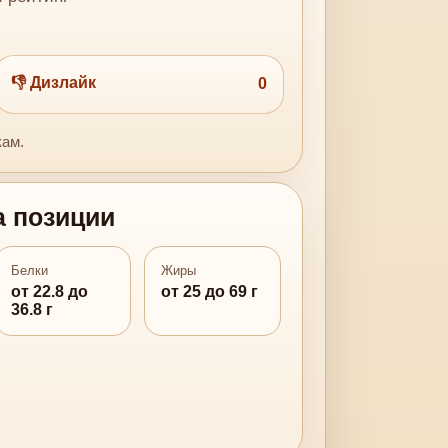
👎 Дизлайк
0
кам.
а позиции
Белки
Жиры
от 22.8 до
от 25 до 69 г
36.8 г