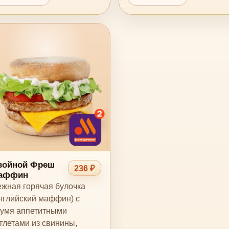
войной Фреш
236 ₽
аффин
жная горячая булочка
нглийский маффин) с
умя аппетитными
тлетами из свинины,