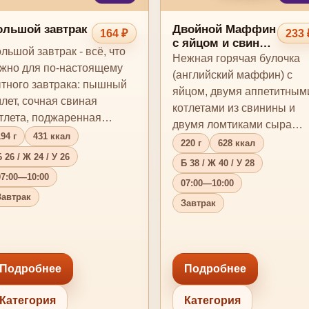
ольшой завтрак
Двойной Маффин
164 ₽
233 
с яйцом и свиной
льшой завтрак - всё, что
котлетой
Нежная горячая булочка
жно для по-настоящему
(английский маффин) с
тного завтрака: пышный
яйцом, двумя аппетитным
лет, сочная свиная
котлетами из свинины и
тлета, поджаренная
двумя ломтиками сыра
глийская булочка и,…
94 г
431 ккал
Чеддер
220 г
628 ккал
 26 / Ж 24 / У 26
Б 38 / Ж 40 / У 28
07:00—10:00
07:00—10:00
Завтрак
Завтрак
Подробнее
Подробнее
Категория
Категория