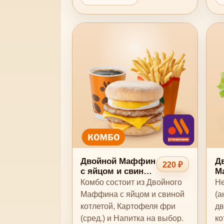
Двойной Маффин
Д
220 ₽
с яйцом и свиной
М
котлетой Комбо
Комбо состоит из Двойного
Не
Маффина с яйцом и свиной
(а
котлетой, Картофеля фри
дв
(сред.) и Напитка на выбор.
ко