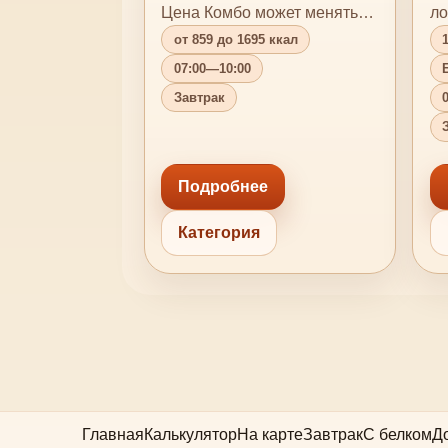
Цена Комбо может меняться
ло
в зависимо…
св
от 859 до 1695 ккал
1
п
07:00—10:00
Б
Завтрак
Подробнее
Категория
Главная
Калькулятор
На карте
Завтрак
С белком
Д