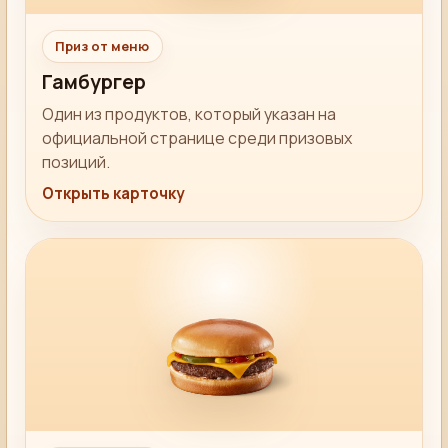
Приз от меню
Гамбургер
Один из продуктов, который указан на
официальной странице среди призовых
позиций.
Открыть карточку