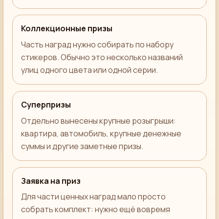
Коллекционные призы
Часть наград нужно собирать по набору
стикеров. Обычно это несколько названий
улиц одного цвета или одной серии.
Суперпризы
Отдельно вынесены крупные розыгрыши:
квартира, автомобиль, крупные денежные
суммы и другие заметные призы.
Заявка на приз
Для части ценных наград мало просто
собрать комплект: нужно ещё вовремя