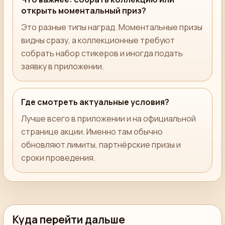
открыть моментальный приз?
Это разные типы наград. Моментальные призы
видны сразу, а коллекционные требуют
собрать набор стикеров и иногда подать
заявку в приложении.
Где смотреть актуальные условия?
Лучше всего в приложении и на официальной
странице акции. Именно там обычно
обновляют лимиты, партнёрские призы и
сроки проведения.
Куда перейти дальше