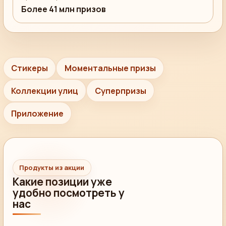
Более 41 млн призов
Стикеры
Моментальные призы
Коллекции улиц
Суперпризы
Приложение
Продукты из акции
Какие позиции уже
удобно посмотреть у
нас