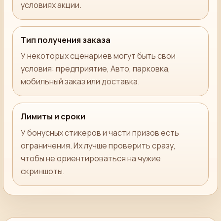
условиях акции.
Тип получения заказа
У некоторых сценариев могут быть свои
условия: предприятие, Авто, парковка,
мобильный заказ или доставка.
Лимиты и сроки
У бонусных стикеров и части призов есть
ограничения. Их лучше проверить сразу,
чтобы не ориентироваться на чужие
скриншоты.