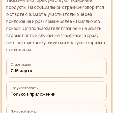
заказами, в которых участвуют акционные
продукты. На официальной странице говорится
о старте с 16 марта, участии только через
приложение и розыгрыше более 41 миллионов
призов. Для пользователя главное — не искать
старые посты и случайные “лайфхаки”, а сразу
смотреть механику, лимиты и доступные призы в
приложении.
Старт акции
С 16 марта
Где участвовать
Только в приложении
Призовой фонд