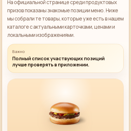
На официальной странице среди продуктовых
призов показаны знакомые позиции меню. Ниже
мы собрали те товары, которые уже есть в нашем
каталоге с актуальными карточками, ценами и
локальными изображениями.
Важно
Полный список участвующих позиций
лучше проверять в приложении.