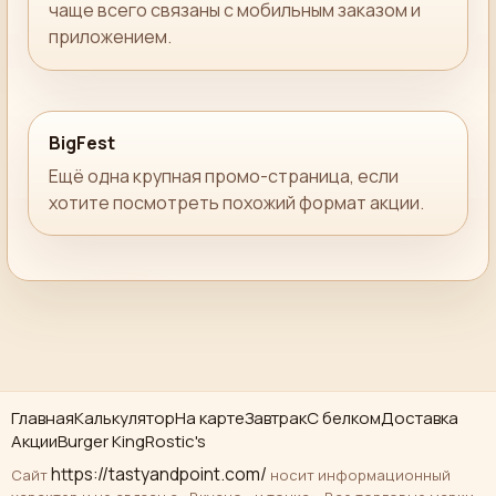
чаще всего связаны с мобильным заказом и
приложением.
BigFest
Ещё одна крупная промо-страница, если
хотите посмотреть похожий формат акции.
Главная
Калькулятор
На карте
Завтрак
С белком
Доставка
Акции
Burger King
Rostic's
https://tastyandpoint.com/
Сайт
носит информационный