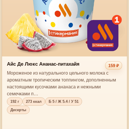
Айс Де Люкс Ананас-питахайя
159 ₽
Мороженое из натурального цельного молока с
ароматным тропическим топпингом, дополненным
настоящими кусочками ананаса и нежными
семечками п…
192 г
273 ккал
Б 5 / Ж 5.4 / У 51
Десерты