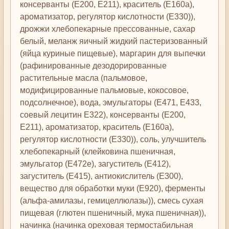
консерванты (Е200, Е211), краситель (Е160а),
ароматизатор, регулятор кислотности (Е330)),
дрожжи хлебопекарные прессованные, сахар
белый, меланж яичный жидкий пастеризованный
(яйца куриные пищевые), маргарин для выпечки
(рафинированные дезодорированные
растительные масла (пальмовое,
модифицированные пальмовые, кокосовое,
подсолнечное), вода, эмульгаторы (Е471, Е433,
соевый лецитин Е322), консерванты (Е200,
Е211), ароматизатор, краситель (Е160а),
регулятор кислотности (Е330)), соль, улучшитель
хлебопекарный (клейковина пшеничная,
эмульгатор (Е472е), загуститель (Е412),
загуститель (Е415), антиокислитель (Е300),
вещество для обработки муки (Е920), ферменты
(альфа-амилазы, гемицеллюлазы)), смесь сухая
пищевая (глютен пшеничный, мука пшеничная)),
начинка (начинка ореховая термостабильная