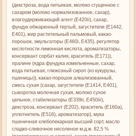
(декстроза, вода питьевая, молоко сгущенное с
сахаром (молоко нормализованное, сахар),
влагоудерживающий агент (Е420ii), сахар,
фундук обжаренный тертый, загустители (Е1442,
Е401), жир растительный пальмовый, какао-
порошок, эмульгаторы (Е460i, Е435), регулятор
кислотности лимонная кислота, ароматизаторы,
консервант сорбат калия, краситель (Е171)),
пралине (ядра фундука измельченные, сахар,
вода питьевая, глюкозный сироп (из кукурузы,
пшеницы)), какао-порошок алкализованный,
смесь сухая (сахар, загустители (Е1414, Е401),
сыворотка молочная сухая, молоко сухое
цельное, стабилизаторы (Е339ii, Е450iii),
декстроза, консервант (Е202), краситель (Е160а),
уплотнитель (Е516), ароматизатор), мука
пшеничная хлебопекарная высший сорт, масло
сладко-сливочное несоленое м.д.ж. 82,5 %