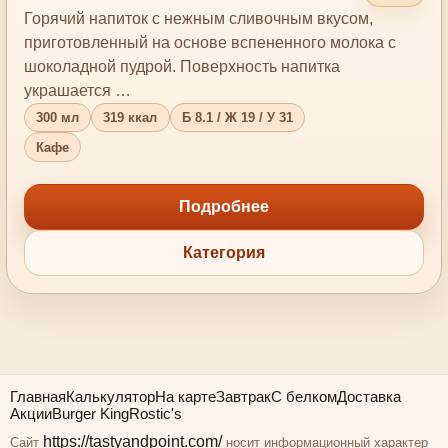
Горячий напиток с нежным сливочным вкусом,
приготовленный на основе вспененного молока с
шоколадной пудрой. Поверхность напитка
украшается …
300 мл
319 ккал
Б 8.1 / Ж 19 / У 31
Кафе
Подробнее
Категория
Главная
Калькулятор
На карте
Завтрак
С белком
Доставка
Акции
Burger King
Rostic's
https://tastyandpoint.com/
Сайт
носит информационный характер