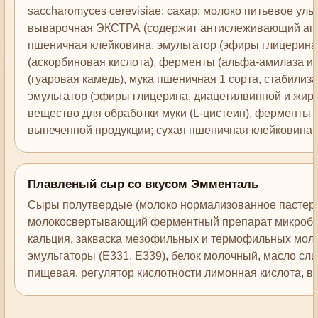
saccharomyces cerevisiae; сахар; молоко питьевое ул
выварочная ЭКСТРА (содержит антислеживающий аген
пшеничная клейковина, эмульгатор (эфиры глицерина,
(аскорбиновая кислота), ферменты (альфа-амилаза и 
(гуаровая камедь), мука пшеничная 1 сорта, стабилиза
эмульгатор (эфиры глицерина, диацетилвинной и жирн
вещество для обработки муки (L-цистеин), ферменты 
выпеченной продукции; сухая пшеничная клейковина:
Плавленый сыр со вкусом Эмменталь
Сыры полутвердые (молоко нормализованное пастери
молокосвертывающий ферментный препарат микробно
кальция, закваска мезофильных и термофильных моло
эмульгаторы (Е331, Е339), белок молочный, масло сл
пищевая, регулятор кислотности лимонная кислота, в