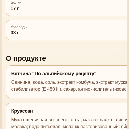
Белки
17 г
Углеводы
33 г
О продукте
Ветчина "По альпийскому рецепту"
Cвинина, вода, соль, экстракт комбуча, экстракт мускат
стабилизатор (Е 450 iii), сахар, антиокислитель (изоас
Круассан
Мука пшеничная высшего сорта; масло сладко-сливочн
молока; вода питьевая; меланж пастеризованный: яй