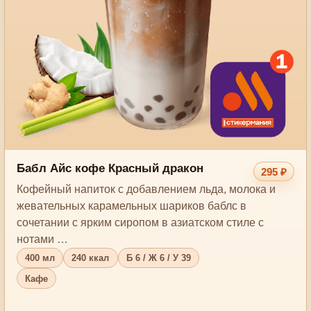
Бабл Айс кофе Красный дракон
295 ₽
Кофейный напиток с добавлением льда, молока и
жевательных карамельных шариков баблс в
сочетании с ярким сиропом в азиатском стиле с
нотами …
400 мл
240 ккал
Б 6 / Ж 6 / У 39
Кафе