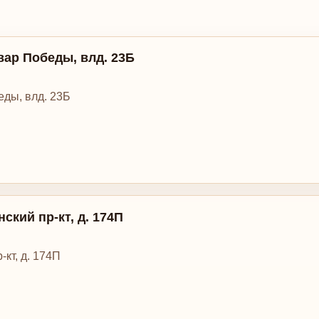
вар Победы, влд. 23Б
еды, влд. 23Б
ский пр-кт, д. 174П
-кт, д. 174П