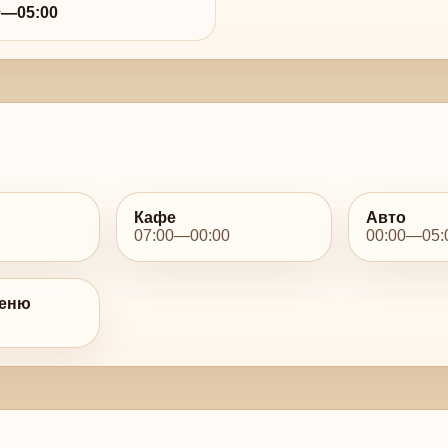
0—05:00
Кафе
Авто
07:00—00:00
00:00—05:
меню