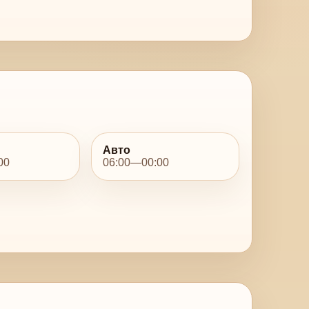
Авто
00
06:00—00:00