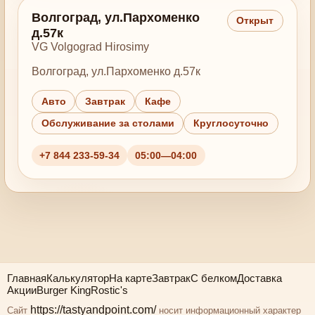
Волгоград, ул.Пархоменко
Открыт
д.57к
VG Volgograd Hirosimy
Волгоград, ул.Пархоменко д.57к
Авто
Завтрак
Кафе
Обслуживание за столами
Круглосуточно
+7 844 233-59-34
05:00—04:00
Главная
Калькулятор
На карте
Завтрак
С белком
Доставка
Акции
Burger King
Rostic's
https://tastyandpoint.com/
Сайт
носит информационный характер