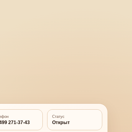
ефон
Статус
499 271-37-43
Открыт