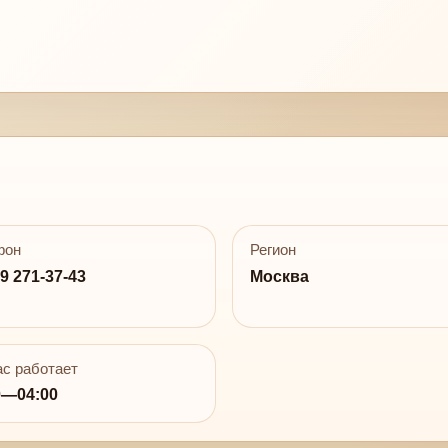
фон
Регион
9 271-37-43
Москва
с работает
0—04:00