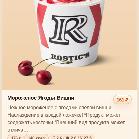
Мороженое Ягоды Вишни
161 ₽
Нежное мороженое с ягодами спелой вишни.
Наслаждение в каждой ложечке! *Продукт может
содержать косточки *Внешний вид продукта может
отлича…
176 г
146 ккал
Б 2.6 / Ж 2.8 / У 27.5