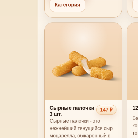
Категория
Сырные палочки
12
147 ₽
3 шт.
Ба
Сырные палочки - это
ко
нежнейший тянущийся сыр
то
моцарелла, обжаренный в