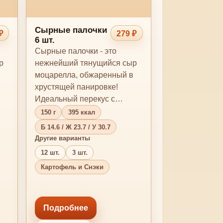
Сырные палочки
₽
279 ₽
6 шт.
Сырные палочки - это
р
нежнейший тянущийся сыр
моцарелла, обжаренный в
хрустящей панировке!
Идеальный перекус с
ий
любимым соусом! *Внешний
150 г
395 ккал
вид …
Б 14.6 / Ж 23.7 / У 30.7
Другие варианты
12 шт.
3 шт.
Картофель и Снэки
Подробнее