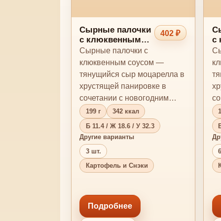
Сырные палочки
С
402 ₽
с клюквенным
с
соусом 6 шт.
со
Сырные палочки с
Сы
клюквенным соусом —
кл
тянущийся сыр моцарелла в
тя
хрустящей панировке в
хр
сочетании с новогодним
со
клюквенным соусом с
кл
199 г
342 ккал
1
натуральным…
н
Б 11.4 / Ж 18.6 / У 32.3
Б
Другие варианты
Др
3 шт.
6
Картофель и Снэки
Подробнее