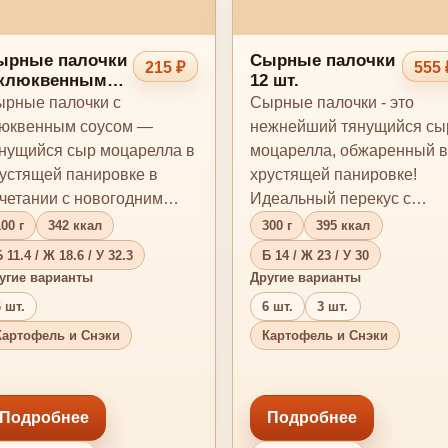
ырные палочки
Сырные палочки
215 ₽
555 
 клюквенным
12 шт.
усом 3 шт.
рные палочки с
Сырные палочки - это
юквенным соусом —
нежнейший тянущийся сы
нущийся сыр моцарелла в
моцарелла, обжаренный в
устящей панировке в
хрустящей панировке!
четании с новогодним
Идеальный перекус с
юквенным соусом с
любимым соусом! *Внешн
00 г
342 ккал
300 г
395 ккал
атуральным…
вид …
 11.4 / Ж 18.6 / У 32.3
Б 14 / Ж 23 / У 30
угие варианты
Другие варианты
 шт.
6 шт.
3 шт.
Картофель и Снэки
Картофель и Снэки
Подробнее
Подробнее