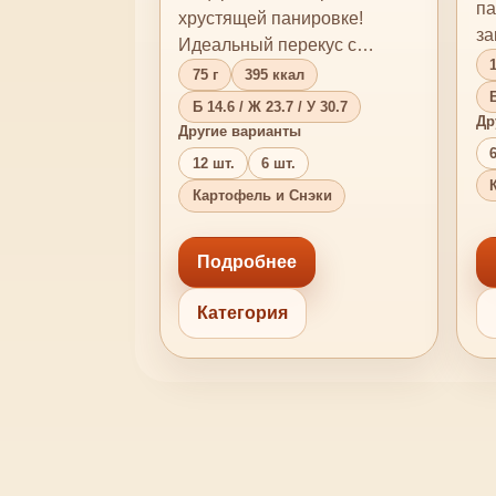
па
хрустящей панировке!
за
Идеальный перекус с
ка
1
любимым соусом! *Внешний
75 г
395 ккал
л
вид …
Б
Б 14.6 / Ж 23.7 / У 30.7
Др
Другие варианты
12 шт.
6 шт.
Картофель и Снэки
Подробнее
Категория