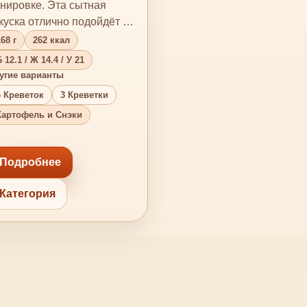
нировке. Эта сытная
куска отлично подойдёт в
честве дополнения к
68 г
262 ккал
юбому б…
 12.1 / Ж 14.4 / У 21
угие варианты
6 Креветок
3 Креветки
Картофель и Снэки
Подробнее
Категория