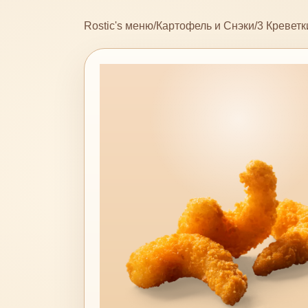
Rostic's меню
/
Картофель и Снэки
/
3 Креветк