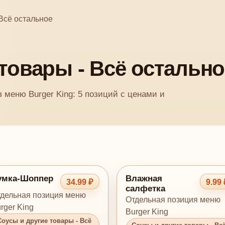
 Всё остальное
товары - Всё остально
в меню Burger King: 5 позиций с ценами и
умка-Шоппер
Влажная
34.99 ₽
9.99 
салфетка
дельная позиция меню
Отдельная позиция меню
rger King
Burger King
Соусы и другие товары - Всё