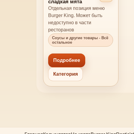
сладкая мята
Отдельная позиция меню
Burger King. Может быть
недоступно в части
ресторанов
Соусы и другие товары - Всё
остальное
Подробнее
Категория