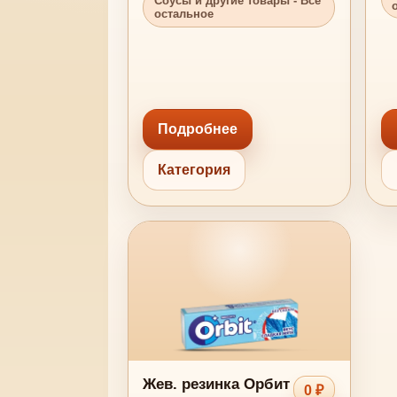
Соусы и другие товары - Всё
остальное
Подробнее
Категория
Жев. резинка Орбит
0 ₽