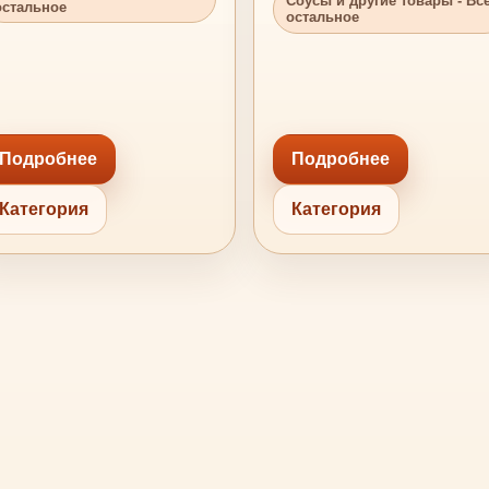
Соусы и другие товары - Вс
остальное
остальное
Подробнее
Подробнее
Категория
Категория