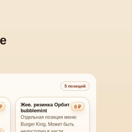
е
5 позиций
Жев. резинка Орбит
₽
0 ₽
bubblemint
Отдельная позиция меню
Burger King. Может быть
недоступно в части