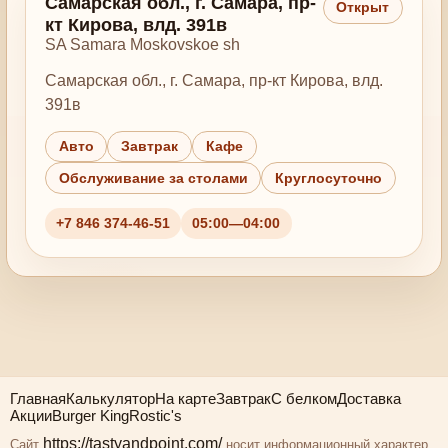
Самарская обл., г. Самара, пр-
Открыт
кт Кирова, влд. 391в
SA Samara Moskovskoe sh
Самарская обл., г. Самара, пр-кт Кирова, влд.
391в
Авто
Завтрак
Кафе
Обслуживание за столами
Круглосуточно
+7 846 374-46-51
05:00—04:00
Главная
Калькулятор
На карте
Завтрак
С белком
Доставка
Акции
Burger King
Rostic's
https://tastyandpoint.com/
Сайт
носит информационный характер