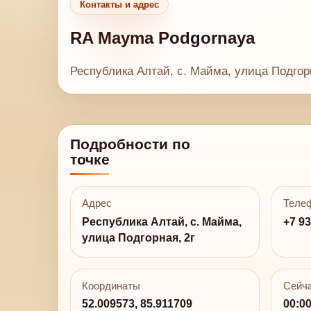
Контакты и адрес
RA Mayma Podgornaya
Республика Алтай, с. Майма, улица Подгорн
Подробности по
точке
Адрес
Теле
Республика Алтай, с. Майма,
+7 93
улица Подгорная, 2г
Координаты
Сейча
52.009573, 85.911709
00:0