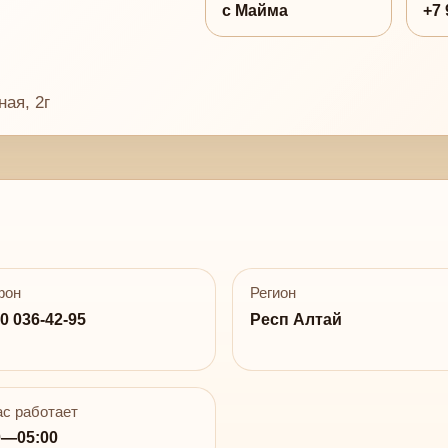
с Майма
+7 
ая, 2г
фон
Регион
0 036-42-95
Респ Алтай
с работает
0—05:00