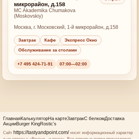
микрорайон, д.158
MC Akademika Chumakova
(Moskovskiy)
Москва, г. Московский, 1-й микрорайон, д.158
Завтрак
Кафе
Экспресс Окно
Обслуживание за столами
+7 495 424-71-91
07:00—02:00
Главная
Калькулятор
На карте
Завтрак
С белком
Доставка
Акции
Burger King
Rostic's
https://tastyandpoint.com/
Сайт
носит информационный характер
и не связан с «Вкусно - и точка». Все торговые марки принадлежат