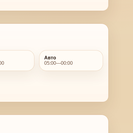
Авто
00
05:00—00:00