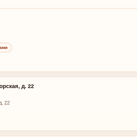
лами
орская, д. 22
д. 22