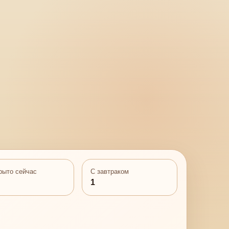
рыто сейчас
С завтраком
1