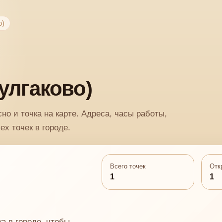
о)
улгаково)
сно и точка на карте. Адреса, часы работы,
ех точек в городе.
Всего точек
Отк
1
1
а в городе, чтобы