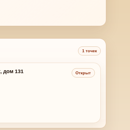
1 точек
, дом 131
Открыт