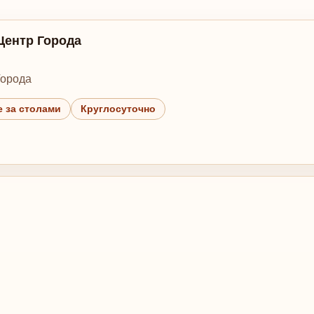
 Центр Города
Города
 за столами
Круглосуточно