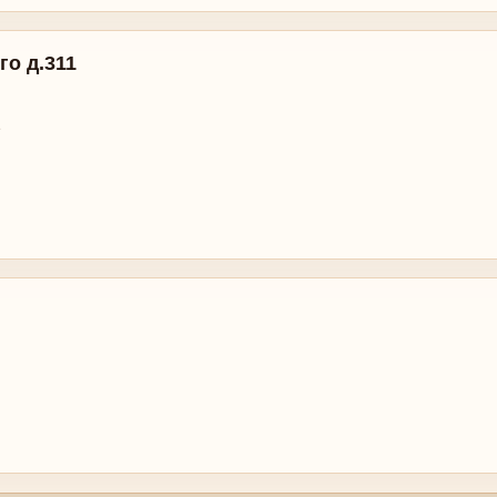
го д.311
1