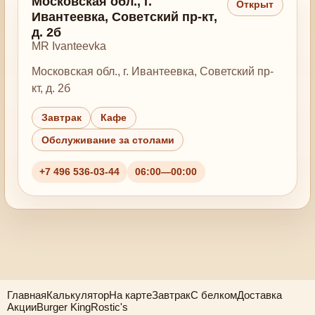
Mосковская обл., г.
Открыт
Ивантеевка, Советский пр-кт,
д. 2б
MR Ivanteevka
Mосковская обл., г. Ивантеевка, Советский пр-
кт, д. 2б
Завтрак
Кафе
Обслуживание за столами
+7 496 536-03-44
06:00—00:00
Главная
Калькулятор
На карте
Завтрак
С белком
Доставка
Акции
Burger King
Rostic's