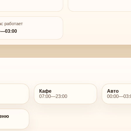
с работает
0—03:00
Кафе
Авто
07:00—23:00
00:00—03:
меню