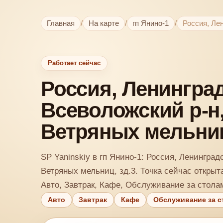
Главная
/
На карте
/
гп Янино-1
/
Россия, Лен
Работает сейчас
Россия, Ленинград
Всеволожский р-н, 
Ветряных мельниц
SP Yaninskiy в гп Янино-1: Россия, Ленинградс
Ветряных мельниц, зд.3. Точка сейчас открыт
Авто, Завтрак, Кафе, Обслуживание за стола
Авто
Завтрак
Кафе
Обслуживание за с