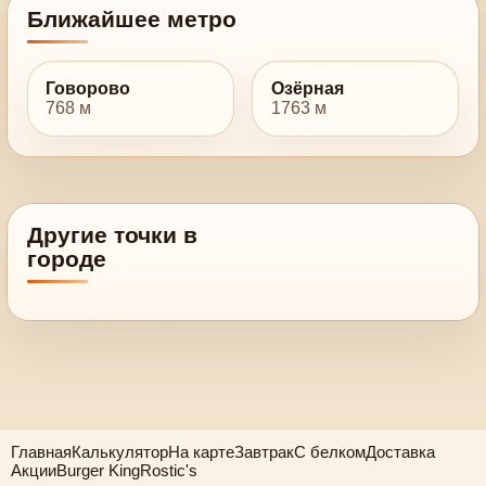
Ближайшее метро
Говорово
Озёрная
768 м
1763 м
Другие точки в
городе
Главная
Калькулятор
На карте
Завтрак
С белком
Доставка
Акции
Burger King
Rostic's