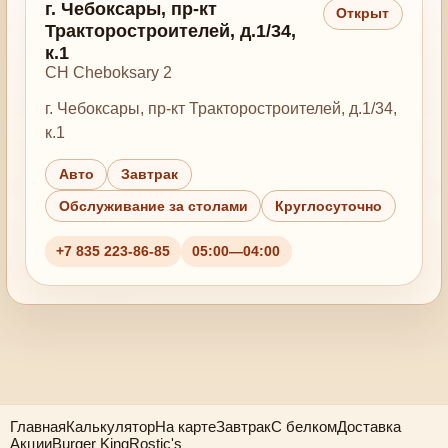
г. Чебоксары, пр-кт
Открыт
Тракторостроителей, д.1/34,
к.1
CH Cheboksary 2
г. Чебоксары, пр-кт Тракторостроителей, д.1/34,
к.1
Авто
Завтрак
Обслуживание за столами
Круглосуточно
+7 835 223-86-85
05:00—04:00
Главная
Калькулятор
На карте
Завтрак
С белком
Доставка
Акции
Burger King
Rostic's