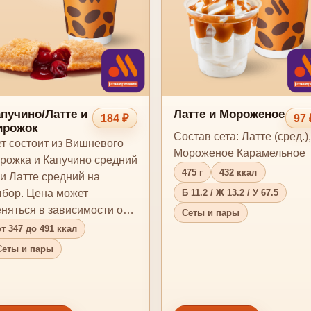
пучино/Латте и
Латте и Мороженое
184 ₽
97 
ирожок
Состав сета: Латте (сред.),
т состоит из Вишневого
Мороженое Карамельное
рожка и Капучино средний
475 г
432 ккал
и Латте средний на
бор. Цена может
Б 11.2 / Ж 13.2 / У 67.5
няться в зависимости от
Сеты и пары
едприятия.
от 347 до 491 ккал
Сеты и пары