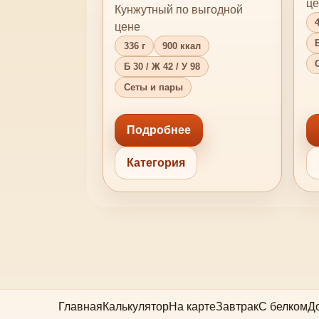
це
Кунжутный по выгодной
4
цене
Б
336 г
900 ккал
Б 30 / Ж 42 / У 98
Сеты и пары
Подробнее
Категория
Главная
Калькулятор
На карте
Завтрак
С белком
Д