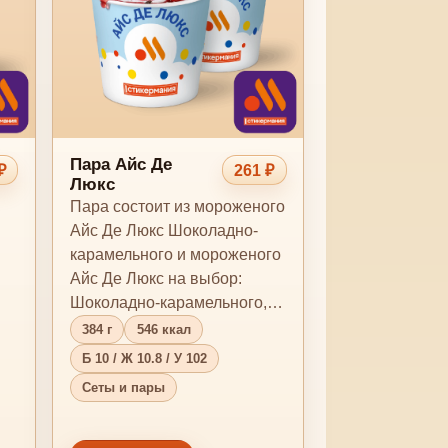
Пара Айс Де
₽
261 ₽
Люкс
Пара состоит из мороженого
Айс Де Люкс Шоколадно-
карамельного и мороженого
Айс Де Люкс на выбор:
Шоколадно-карамельного,
Шоколадно-клубничн…
384 г
546 ккал
Б 10 / Ж 10.8 / У 102
Сеты и пары