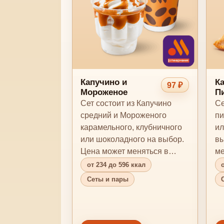
Капучино и
Ка
97 ₽
Мороженое
П
Сет состоит из Капучино
Се
средний и Мороженого
пи
карамельного, клубничного
ил
или шоколадного на выбор.
вы
Цена может меняться в
ме
зависимости от предп…
пр
от 234 до 596 ккал
Сеты и пары