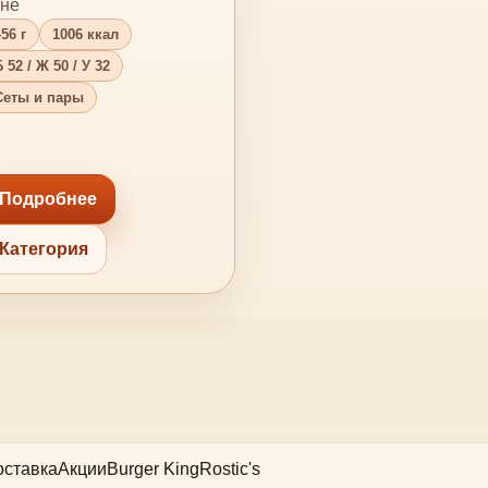
не
56 г
1006 ккал
 52 / Ж 50 / У 32
Сеты и пары
Подробнее
Категория
оставка
Акции
Burger King
Rostic's