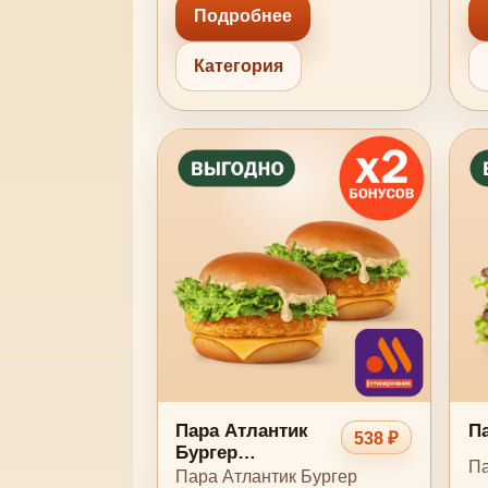
Подробнее
Категория
Пара Атлантик
Па
538 ₽
Бургер
Па
Кунжутный
Пара Атлантик Бургер