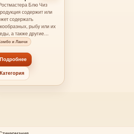
лю Чиз
Ростмастера Блю Чиз
родукция содержит или
жет содержать
кообразных, рыбу или их
еды, а также другие
лергены. Кроме
Комбо и Ланчи
сторанов-и…
Подробнее
Категория
Стикермания