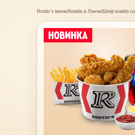
Rostic's меню
/
Комбо и Ланчи
/
Шеф комбо со