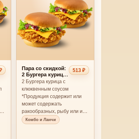
Пара со скидкой:
₽
513 ₽
2 Бургера курица
с клюквенным
2 Бургера курица с
соусом
л
клюквенным соусом
*Продукция содержит или
может содержать
х
ракообразных, рыбу или их
следы, а также другие
Комбо и Ланчи
аллергены. Кро…