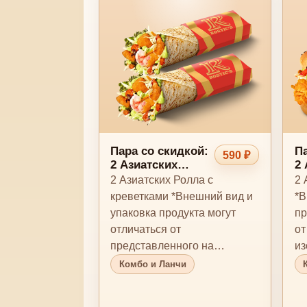
Пара со скидкой:
Па
590 ₽
2 Азиатских
2 
Ролла с
Б
2 Азиатских Ролла с
2 
креветками
креветками *Внешний вид и
*В
упаковка продукта могут
пр
отличаться от
от
представленного на
из
изображении. *Продукция
со
Комбо и Ланчи
содержит или…