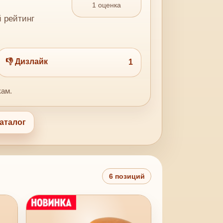
1 оценка
й рейтинг
👎 Дизлайк
1
кам.
аталог
6 позиций