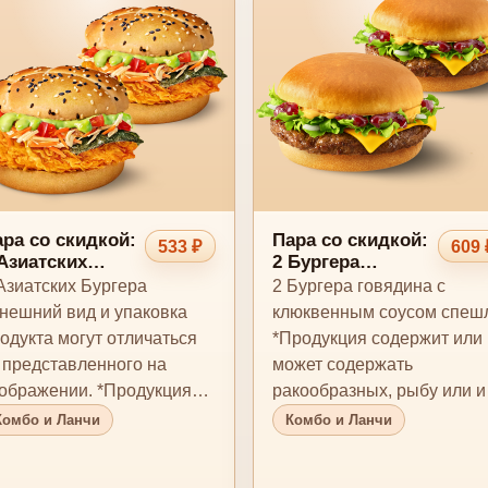
ра со скидкой:
Пара со скидкой:
533 ₽
609 
Азиатских
2 Бургера
ургера
говядина с
Азиатских Бургера
2 Бургера говядина с
клюквенным
нешний вид и упаковка
клюквенным соусом спеш
соусом спешл
одукта могут отличаться
*Продукция содержит или
 представленного на
может содержать
ображении. *Продукция
ракообразных, рыбу или и
держит или может соде…
следы, а также другие
Комбо и Ланчи
Комбо и Ланчи
аллерг…