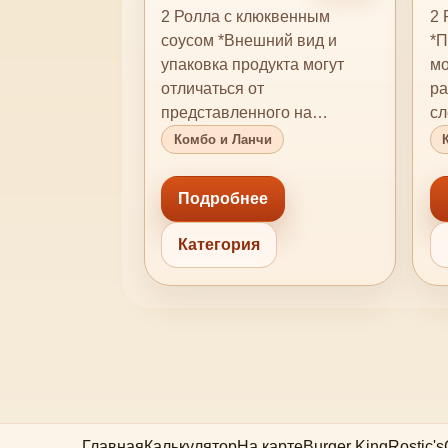
клюквенным
Б
2 Ролла с клюквенным
2 
соусом
соусом *Внешний вид и
*П
упаковка продукта могут
мо
отличаться от
ра
представленного на
сл
изображении. *Продукция
ал
Комбо и Ланчи
содержит или мо…
ре
Подробнее
Категория
Главная
Калькулятор
На карте
Burger King
Rostic's