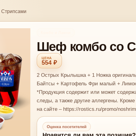
 Стрипсами
Комбо и Ланчи
Шеф комбо со 
554 ₽
2 Острых Крылышка + 1 Ножка оригиналь
Байтсы + Картофель Фри малый + Лимона
*Продукция содержит или может содержа
следы, а также другие аллергены. Кроме
на сайте – https://rostics.ru/promo/noshri
Оценка посетителей
Нравится ли вам эта позиция?