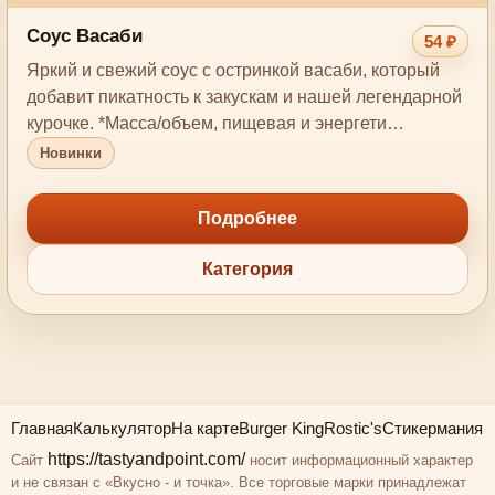
Соус Васаби
54 ₽
Яркий и свежий соус с остринкой васаби, который
добавит пикатность к закускам и нашей легендарной
курочке. *Масса/объем, пищевая и энергети…
Новинки
Подробнее
Категория
Главная
Калькулятор
На карте
Burger King
Rostic's
Стикермания
https://tastyandpoint.com/
Сайт
носит информационный характер
и не связан с «Вкусно - и точка». Все торговые марки принадлежат