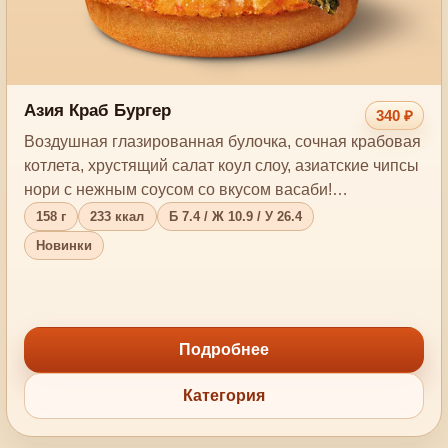
Азия Краб Бургер
340 ₽
Воздушная глазированная булочка, сочная крабовая
котлета, хрустящий салат коул слоу, азиатские чипсы
нори с нежным соусом со вкусом васаби!…
158 г
233 ккал
Б 7.4 / Ж 10.9 / У 26.4
Новинки
Подробнее
Категория