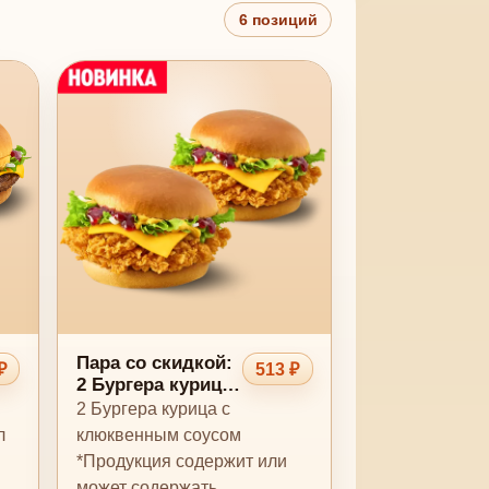
6 позиций
Пара со скидкой:
₽
513 ₽
2 Бургера курица
с клюквенным
2 Бургера курица с
соусом
л
клюквенным соусом
*Продукция содержит или
может содержать