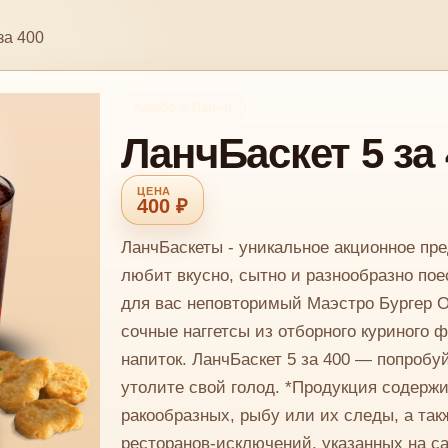
за 400
Комбо и Ланчи
ЛанчБаскет 5 за
400 ₽
ЛанчБаскеты - уникальное акционное пре
любит вкусно, сытно и разнообразно поес
для вас неповторимый Маэстро Бургер 
сочные наггетсы из отборного куриного 
напиток. ЛанчБаскет 5 за 400 — попроб
утолите свой голод. *Продукция содерж
ракообразных, рыбу или их следы, а так
ресторанов-исключений, указанных на са