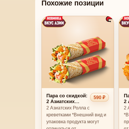
Похожие позиции
Пара со скидкой:
Па
590 ₽
2 Азиатских
2 
Ролла с
Б
2 Азиатских Ролла с
2 
креветками
креветками *Внешний вид и
*В
упаковка продукта могут
пр
отличаться от
от