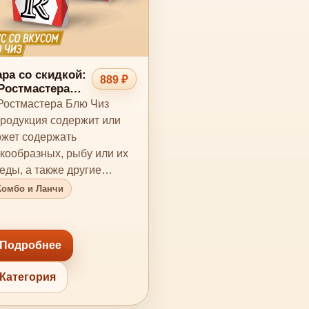
ра со скидкой:
889 ₽
Ростмастера
лю Чиз
Ростмастера Блю Чиз
родукция содержит или
жет содержать
кообразных, рыбу или их
еды, а также другие
лергены. Кроме
Комбо и Ланчи
сторанов-и…
Подробнее
Категория