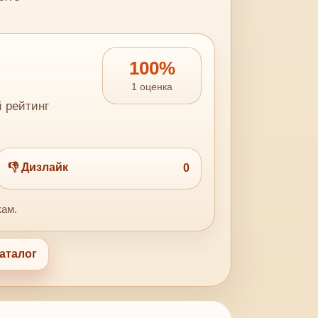
100%
1 оценка
й рейтинг
👎 Дизлайк
0
кам.
аталог