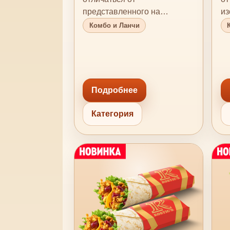
представленного на
из
изображении. *Продукция
со
Комбо и Ланчи
содержит или…
Подробнее
Категория