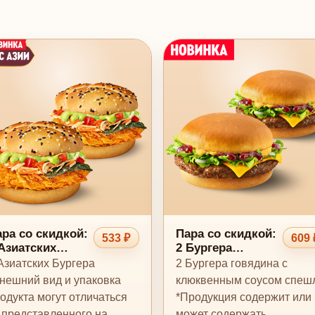
ра со скидкой:
Пара со скидкой:
533 ₽
609 
Азиатских
2 Бургера
ургера
говядина с
Азиатских Бургера
2 Бургера говядина с
клюквенным
нешний вид и упаковка
клюквенным соусом спеш
соусом спешл
одукта могут отличаться
*Продукция содержит или
 представленного на
может содержать