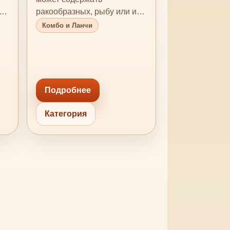
х
ракообразных, рыбу или их
следы, а также другие
Комбо и Ланчи
аллергены. Кро…
Подробнее
Категория