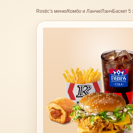
Rostic's меню
/
Комбо и Ланчи
/
ЛанчБаскет 5 