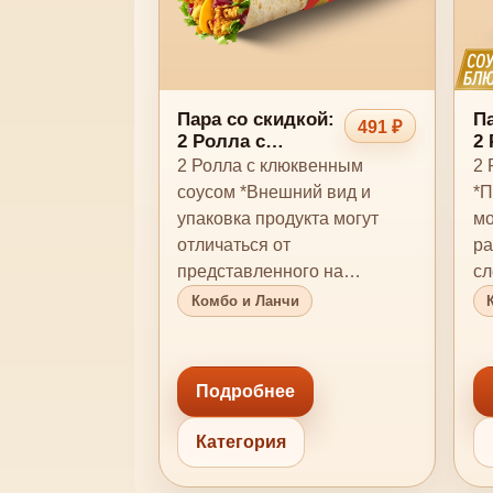
Пара со скидкой:
Па
491 ₽
2 Ролла с
2 
клюквенным
Б
2 Ролла с клюквенным
2 
соусом
соусом *Внешний вид и
*П
упаковка продукта могут
мо
отличаться от
ра
представленного на
сл
изображении. *Продукция
ал
Комбо и Ланчи
содержит или мо…
ре
Подробнее
Категория