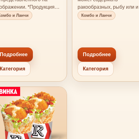
ображении. *Продукция
ракообразных, рыбу или и
держит или может соде…
следы, а также другие
Комбо и Ланчи
Комбо и Ланчи
аллерг…
Подробнее
Подробнее
Категория
Категория