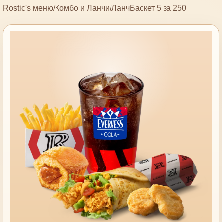
Rostic's меню
/
Комбо и Ланчи
/
ЛанчБаскет 5 за 250