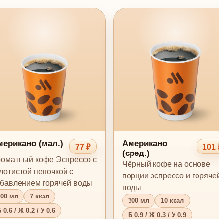
ерикано (мал.)
Американо
77 ₽
101 
(сред.)
оматный кофе Эспрессо с
Чёрный кофе на основе
лотистой пеночкой с
порции эспрессо и горяче
бавлением горячей воды
воды
200 мл
7 ккал
300 мл
10 ккал
 0.6 / Ж 0.2 / У 0.6
Б 0.9 / Ж 0.3 / У 0.9