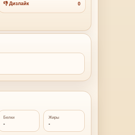
👎 Дизлайк
0
Белки
Жиры
-
-