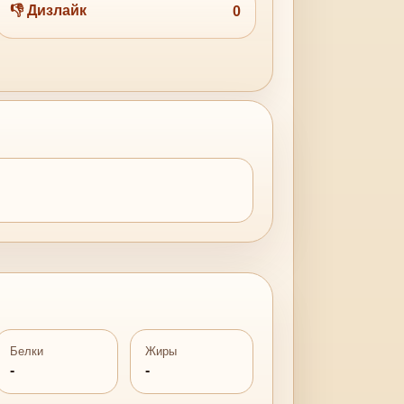
👎 Дизлайк
0
Белки
Жиры
-
-