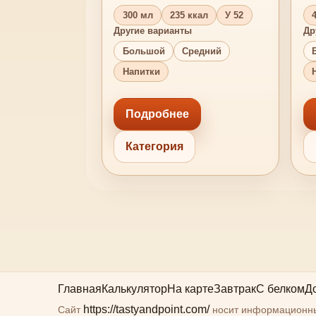
300 мл
235 ккал
У 52
Другие варианты
Др
Большой
Средний
Напитки
Подробнее
Категория
Главная
Калькулятор
На карте
Завтрак
С белком
Д
https://tastyandpoint.com/
Сайт
носит информационный 