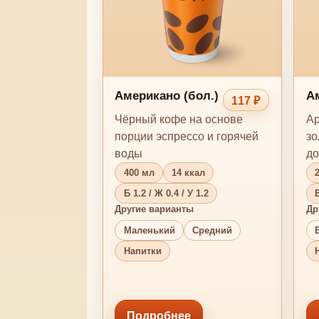
Американо (бол.)
Ам
117 ₽
Чёрный кофе на основе
Ар
порции эспрессо и горячей
зо
воды
до
400 мл
14 ккал
Б 1.2 / Ж 0.4 / У 1.2
Б
Другие варианты
Др
Маленький
Средний
Напитки
Подробнее