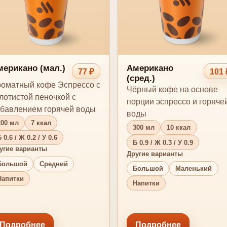
ерикано (мал.)
Американо
77 ₽
101 
(сред.)
оматный кофе Эспрессо с
Чёрный кофе на основе
лотистой пеночкой с
порции эспрессо и горяче
бавлением горячей воды
воды
200 мл
7 ккал
300 мл
10 ккал
 0.6 / Ж 0.2 / У 0.6
Б 0.9 / Ж 0.3 / У 0.9
угие варианты
Другие варианты
Большой
Средний
Большой
Маленький
Напитки
Напитки
Подробнее
Подробнее