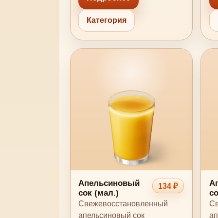
Категория
Апельсиновый
А
134 ₽
сок (мал.)
со
Свежевосстановленный
Св
апельсиновый сок
ап