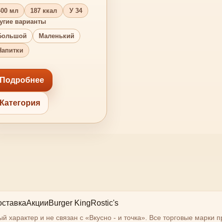
400 мл
187 ккал
У 34
угие варианты
Большой
Маленький
Напитки
Подробнее
Категория
оставка
Акции
Burger King
Rostic's
характер и не связан с «Вкусно - и точка». Все торговые марки 