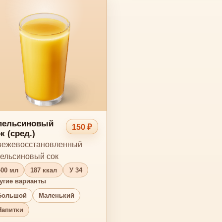
пельсиновый
150 ₽
к (сред.)
ежевосстановленный
ельсиновый сок
400 мл
187 ккал
У 34
угие варианты
Большой
Маленький
Напитки