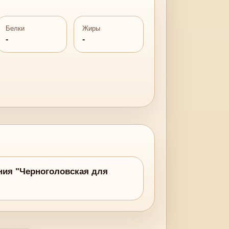
Белки
Жиры
-
-
ния "Черноголовская для