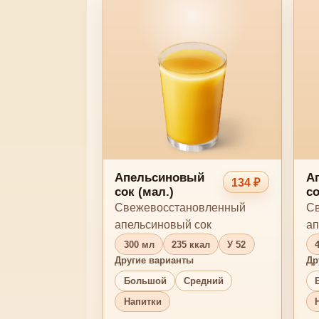
Апельсиновый
А
134 ₽
сок (мал.)
со
Свежевосстановленный
Св
апельсиновый сок
ап
300 мл
235 ккал
У 52
Другие варианты
Др
Большой
Средний
Напитки