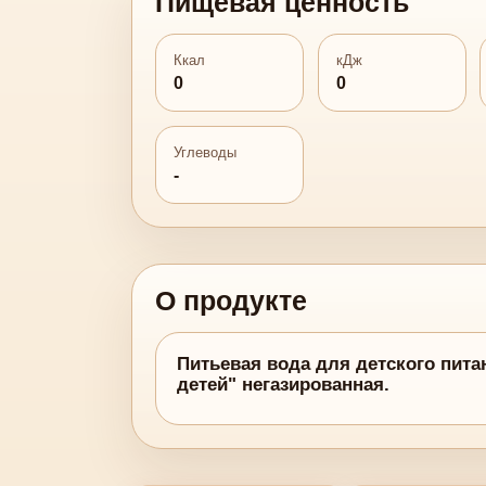
Пищевая ценность
Ккал
кДж
0
0
Углеводы
-
О продукте
Питьевая вода для детского пита
детей" негазированная.