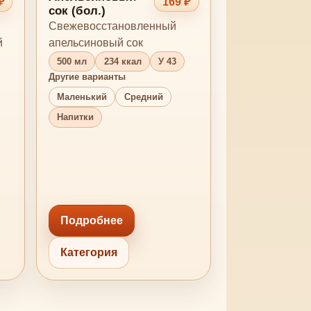
₽
169 ₽
сок (бол.)
Свежевосстановленный
й
апельсиновый сок
500 мл
234 ккал
У 43
Другие варианты
Маленький
Средний
Напитки
Подробнее
Категория