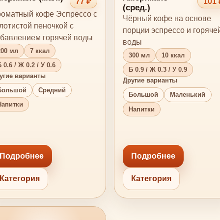
77 ₽
101 
(сред.)
оматный кофе Эспрессо с
Чёрный кофе на основе
лотистой пеночкой с
порции эспрессо и горяче
бавлением горячей воды
воды
200 мл
7 ккал
300 мл
10 ккал
 0.6 / Ж 0.2 / У 0.6
Б 0.9 / Ж 0.3 / У 0.9
угие варианты
Другие варианты
Большой
Средний
Большой
Маленький
Напитки
Напитки
Подробнее
Подробнее
Категория
Категория