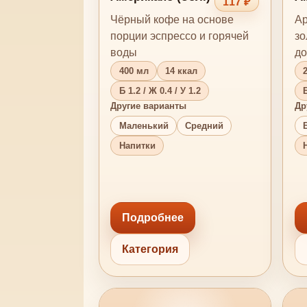
117 ₽
Чёрный кофе на основе
Ар
порции эспрессо и горячей
зо
воды
до
400 мл
14 ккал
Б 1.2 / Ж 0.4 / У 1.2
Б
Другие варианты
Др
Маленький
Средний
Напитки
Подробнее
Категория