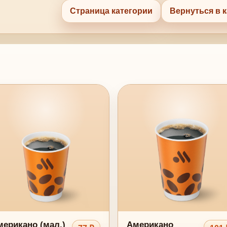
Страница категории
Вернуться в к
ерикано (мал.)
Американо