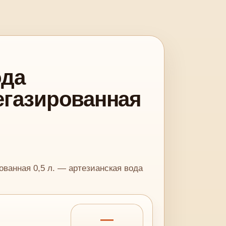
ода
егазированная
ованная 0,5 л. — артезианская вода
—