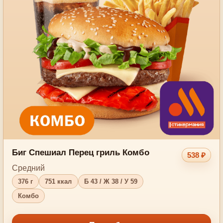
Биг Спешиал Перец гриль Комбо
538 ₽
Средний
376 г
751 ккал
Б 43 / Ж 38 / У 59
Комбо