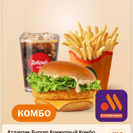
Атлантик Бургер Кунжутный Комбо