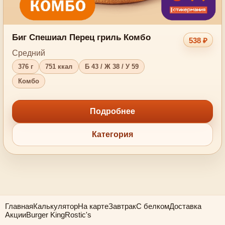
Биг Спешиал Перец гриль Комбо
538 ₽
Средний
376 г
751 ккал
Б 43 / Ж 38 / У 59
Комбо
Подробнее
Категория
Главная
Калькулятор
На карте
Завтрак
С белком
Доставка
Акции
Burger King
Rostic's