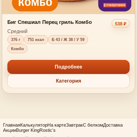
Биг Спешиал Перец гриль Комбо
538 ₽
Средний
376 г
751 ккал
Б 43 / Ж 38 / У 59
Комбо
Подробнее
Категория
Главная
Калькулятор
На карте
Завтрак
С белком
Доставка
Акции
Burger King
Rostic's