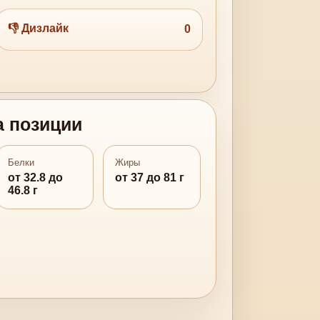
👎 Дизлайк
0
а позиции
Белки
Жиры
от 32.8 до
от 37 до 81 г
46.8 г