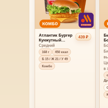
Атлантик Бургер
Б
439 ₽
Кунжутный
Б
Комбо
Средний
Бо
Би
168 г
450 ккал
вы
Б 15 / Ж 21 / У 49
Це
Комбо
в 
ко
Др