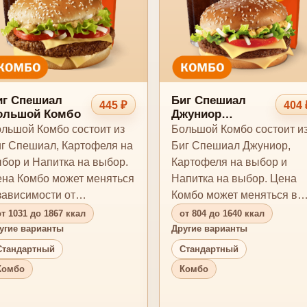
иг Спешиал
Биг Спешиал
445 ₽
404 
ольшой Комбо
Джуниор
Большой Комбо
льшой Комбо состоит из
Большой Комбо состоит и
г Спешиал, Картофеля на
Биг Спешиал Джуниор,
бор и Напитка на выбор.
Картофеля на выбор и
на Комбо может меняться
Напитка на выбор. Цена
зависимости от
Комбо может меняться в
мплектации.
зависимости от
от 1031 до 1867 ккал
от 804 до 1640 ккал
комплектаци…
угие варианты
Другие варианты
Стандартный
Стандартный
Комбо
Комбо