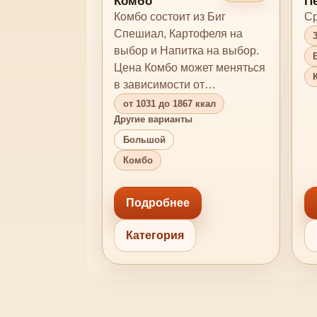
Комбо
П
К
Комбо состоит из Биг
С
Спешиал, Картофеля на
3
выбор и Напитка на выбор.
Б
Цена Комбо может меняться
в зависимости от
комплектации.
от 1031 до 1867 ккал
Другие варианты
Большой
Комбо
Подробнее
Категория