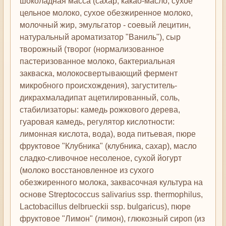
шоколадная масса (сахар, какао-масло, сухое
цельное молоко, сухое обезжиренное молоко,
молочный жир, эмульгатор - соевый лецитин,
натуральный ароматизатор "Ваниль"), сыр
творожный (творог (нормализованное
пастеризованное молоко, бактериальная
закваска, молокосвертывающий фермент
микробного происхождения), загуститель-
дикрахмаладипат ацетилированный, соль,
стабилизаторы: камедь рожкового дерева,
гуаровая камедь, регулятор кислотности:
лимонная кислота, вода), вода питьевая, пюре
фруктовое "Клубника" (клубника, сахар), масло
сладко-сливочное несоленое, сухой йогурт
(молоко восстановленное из сухого
обезжиренного молока, заквасочная культура на
основе Streptococcus salivarius ssp. thermophilus,
Lactobacillus delbrueckii ssp. bulgaricus), пюре
фруктовое "Лимон" (лимон), глюкозный сироп (из