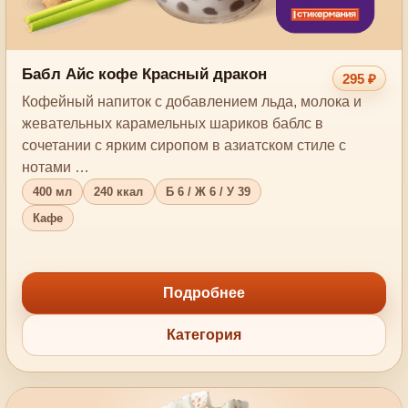
Бабл Айс кофе Красный дракон
295 ₽
Кофейный напиток с добавлением льда, молока и
жевательных карамельных шариков баблс в
сочетании с ярким сиропом в азиатском стиле с
нотами …
400 мл
240 ккал
Б 6 / Ж 6 / У 39
Кафе
Подробнее
Категория