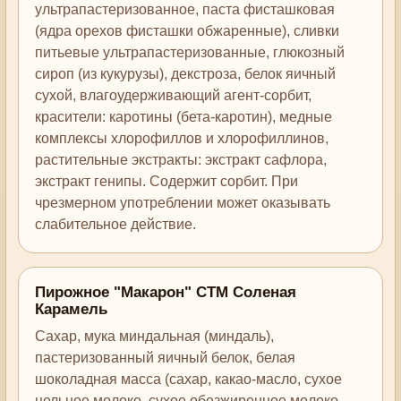
ультрапастеризованное, паста фисташковая
(ядра орехов фисташки обжаренные), сливки
питьевые ультрапастеризованные, глюкозный
сироп (из кукурузы), декстроза, белок яичный
сухой, влагоудерживающий агент-сорбит,
красители: каротины (бета-каротин), медные
комплексы хлорофиллов и хлорофиллинов,
растительные экстракты: экстракт сафлора,
экстракт генипы. Содержит сорбит. При
чрезмерном употреблении может оказывать
слабительное действие.
Пирожное "Макарон" СТМ Соленая
Карамель
Сахар, мука миндальная (миндаль),
пастеризованный яичный белок, белая
шоколадная масса (сахар, какао-масло, сухое
цельное молоко, сухое обезжиренное молоко,