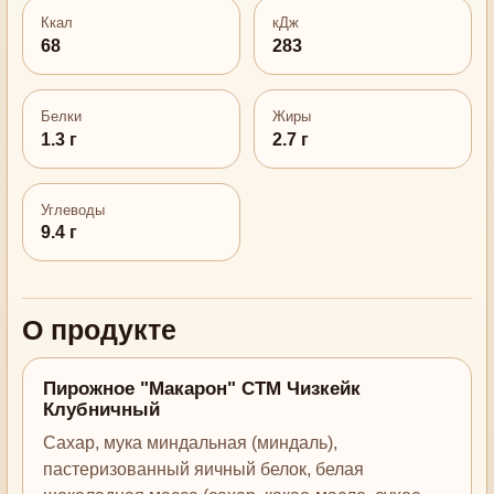
Ккал
кДж
68
283
Белки
Жиры
1.3 г
2.7 г
Углеводы
9.4 г
О продукте
Пирожное "Макарон" СТМ Чизкейк
Клубничный
Сахар, мука миндальная (миндаль),
пастеризованный яичный белок, белая