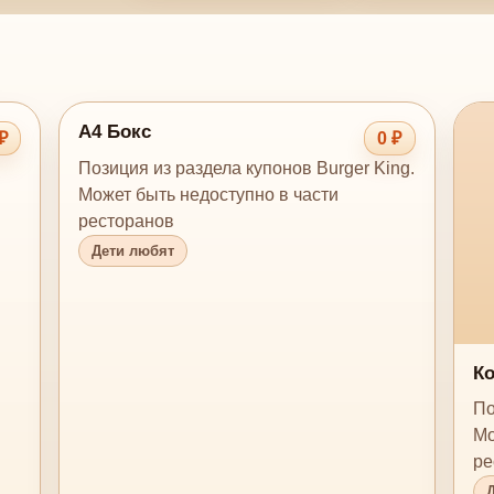
А4 Бокс
₽
0 ₽
Позиция из раздела купонов Burger King.
Может быть недоступно в части
ресторанов
Дети любят
Ко
По
Мо
ре