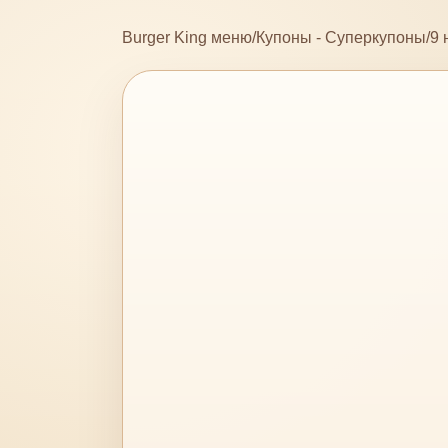
Burger King меню
/
Купоны - Суперкупоны
/
9 