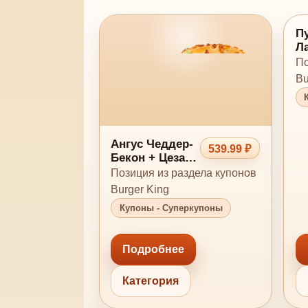
П
Л
с
По
Bu
Ангус Чеддер-
539.99 ₽
Бекон + Цезарь
Ролл
Позиция из раздела купонов
Burger King
Купоны - Суперкупоны
Подробнее
Категория