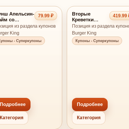
унш Апельсин-
Вторые
79.99 ₽
419.99 
айм со
Креветки
кидкой
Бесплатно
зиция из раздела купонов
Позиция из раздела купон
rger King
Burger King
Купоны - Суперкупоны
Купоны - Суперкупоны
Подробнее
Подробнее
Категория
Категория